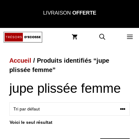
Aller
LIVRAISON
OFFERTE
au
contenu
M
Accueil
/ Produits identifiés “jupe
plissée femme”
jupe plissée femme
Voici le seul résultat