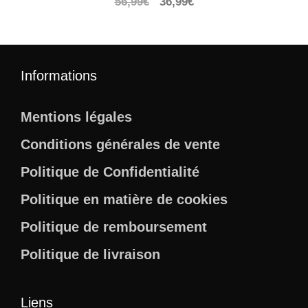
Le
Le
56,99
€
36,99
€
prix
prix
initial
actuel
était :
est :
56,99€.
36,99€.
Informations
Mentions légales
Conditions générales de vente
Politique de Confidentialité
Politique en matière de cookies
Politique de remboursement
Politique de livraison
Liens