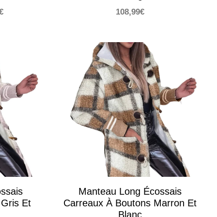
Le
€
108,99
€
prix
actuel
est :
€.
108,99€.
ssais
Manteau Long Écossais
Gris Et
Carreaux À Boutons Marron Et
Blanc