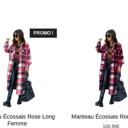
PROMO !
 Écossais Rose Long
Manteau Écossais Ro
Femme
100,99
€