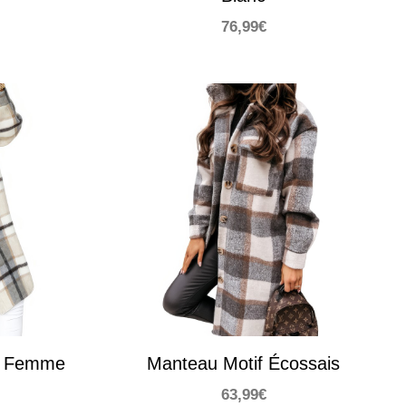
76,99
€
n Femme
Manteau Motif Écossais
63,99
€