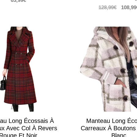
Le
128,99
€
108,99
prix
initial
était :
128,99
au Long Écossais À
Manteau Long Éco
ux Avec Col À Revers
Carreaux À Boutons 
Rouge Et Noir
Blanc