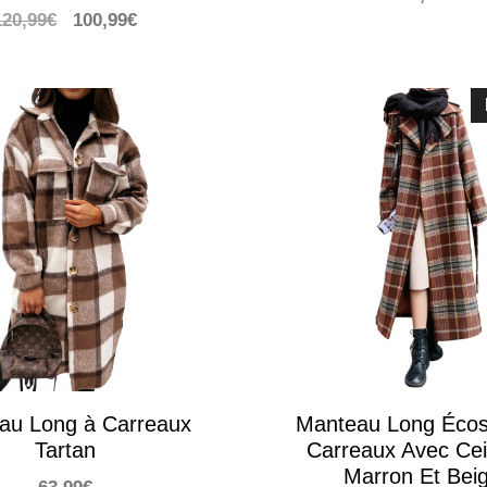
Le
Le
120,99
€
100,99
€
prix
prix
initial
actuel
était :
est :
120,99€.
100,99€.
au Long à Carreaux
Manteau Long Écos
Tartan
Carreaux Avec Cei
Marron Et Bei
63,99
€