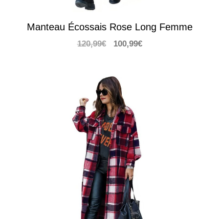
Manteau Écossais Rose Long Femme
Le
Le
120,99
€
100,99
€
prix
prix
initial
actuel
était :
est :
120,99€.
100,99€.