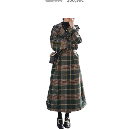
prix
prix
initial
actuel
était :
est :
128,99€.
108,99€.