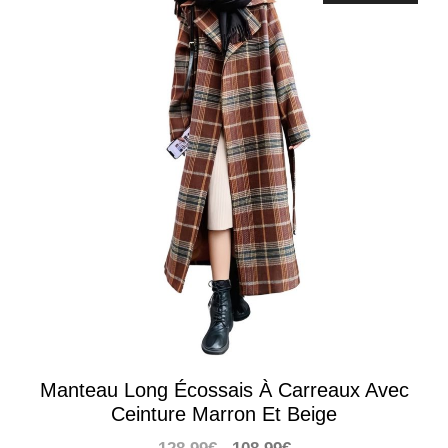
Manteau Long Écossais À Carreaux Avec
Ceinture Marron Et Beige
Le
Le
128,99
€
108,99
€