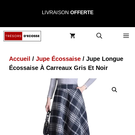
Aller
LIVRAISON
OFFERTE
au
contenu
M
Accueil
/
Jupe Écossaise
/ Jupe Longue
Écossaise À Carreaux Gris Et Noir