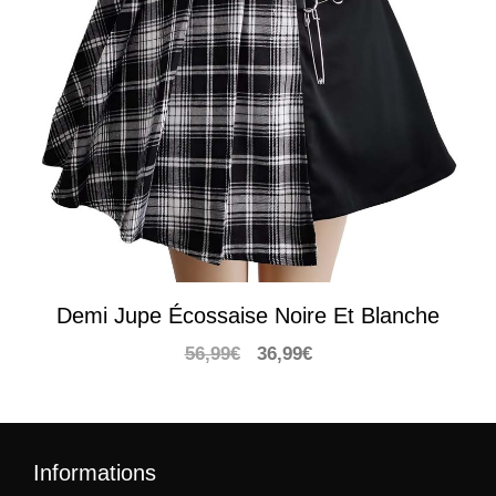
Demi Jupe Écossaise Noire Et Blanche
Le
Le
56,99
€
36,99
€
prix
prix
initial
actuel
était :
est :
56,99€.
36,99€.
Informations