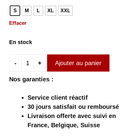
S
M
L
XL
XXL
Effacer
En stock
-
+
Ajouter au panier
quantité
de
Nos garanties :
Manteau
Écossais
Service client réactif
Rouge
30 jours satisfait ou remboursé
Long
Livraison offerte
avec suivi en
France, Belgique, Suisse