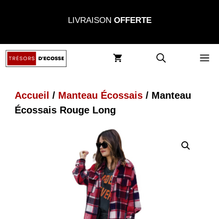
Aller
LIVRAISON
OFFERTE
au
contenu
M
Accueil
/
Manteau Écossais
/ Manteau
Écossais Rouge Long