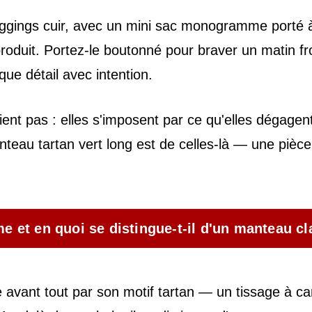
 leggings cuir, avec un mini sac monogramme porté 
roduit. Portez-le boutonné pour braver un matin fro
que détail avec intention.
ent pas : elles s'imposent par ce qu'elles dégagent
teau tartan vert long est de celles-là — une pièce 
 et en quoi se distingue-t-il d'un manteau cl
avant tout par son motif tartan — un tissage à c