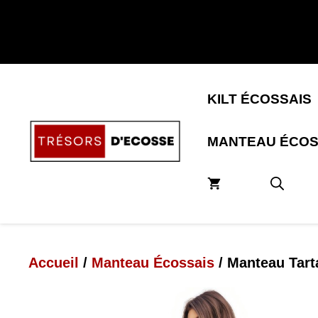
Aller
au
contenu
KILT ÉCOSSAIS
MANTEAU ÉCOS
Accueil
/
Manteau Écossais
/ Manteau Tart