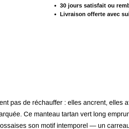
Vert
30 jours satisfait ou re
Long
Livraison offerte
avec su
ent pas de réchauffer : elles ancrent, elles a
marquée. Ce manteau tartan vert long empru
écossaises son motif intemporel — un carreau