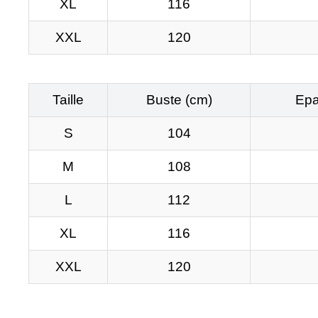
XL
116
XXL
120
Taille
Buste (cm)
Epa
S
104
M
108
L
112
XL
116
XXL
120