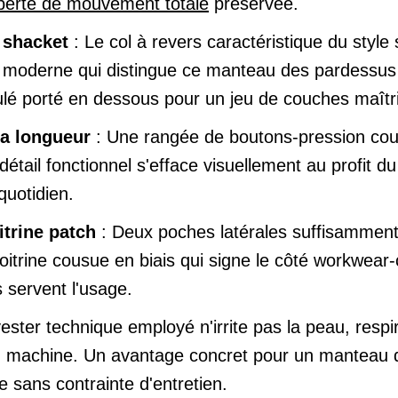
iberté de mouvement totale
préservée.
 shacket
: Le col à revers caractéristique du styl
moderne qui distingue ce manteau des pardessus cl
roulé porté en dessous pour un jeu de couches maîtr
la longueur
: Une rangée de boutons-pression cour
tail fonctionnel s'efface visuellement au profit du m
quotidien.
itrine patch
: Deux poches latérales suffisamment 
itrine cousue en biais qui signe le côté workwear-
ls servent l'usage.
ester technique employé n'irrite pas la peau, resp
 machine. Un avantage concret pour un manteau de
 sans contrainte d'entretien.