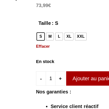
73,99
€
Taille
: S
S
M
L
XL
XXL
Effacer
En stock
Ajouter au pani
-
+
quantité
de
Nos garanties :
Manteau
Tartan
Service client réactif