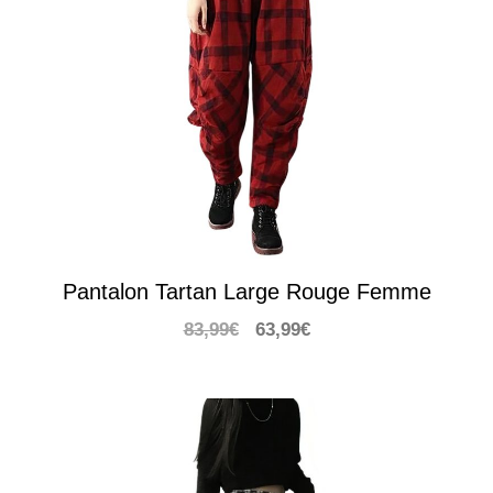
Pantalon Tartan Large Rouge Femme
Le
Le
83,99
€
63,99
€
prix
prix
initial
actuel
était :
est :
83,99€.
63,99€.