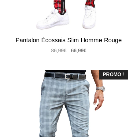
Pantalon Écossais Slim Homme Rouge
Le
Le
86,99
€
66,99
€
prix
prix
initial
actuel
était :
est :
PROMO !
86,99€.
66,99€.