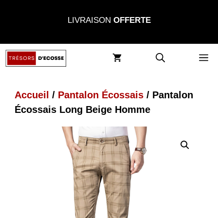
Aller
LIVRAISON
OFFERTE
au
contenu
M
Accueil
/
Pantalon Écossais
/ Pantalon
Écossais Long Beige Homme