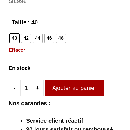
58,99
€
Taille
: 40
40
42
44
46
48
Effacer
En stock
-
+
Ajouter au panier
quantité
de
Nos garanties :
Pantalon
Écossais
Service client réactif
Long
30 jours satisfait ou remboursé