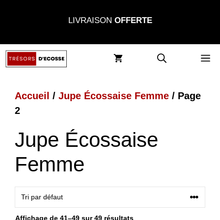
Aller
LIVRAISON
OFFERTE
au
contenu
M
Accueil
/
Jupe Écossaise Femme
/ Page
2
Jupe Écossaise
Femme
Affichage de 41–49 sur 49 résultats