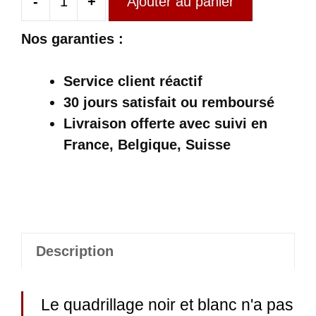
-
+
Ajouter au panier
quantité
de
Nos garanties :
Pantalon
Écossais
Service client réactif
à
30 jours satisfait ou remboursé
Carreaux
Livraison offerte
avec suivi en
Noir
France, Belgique, Suisse
Et
Blanc
Description
Le quadrillage noir et blanc n'a pas