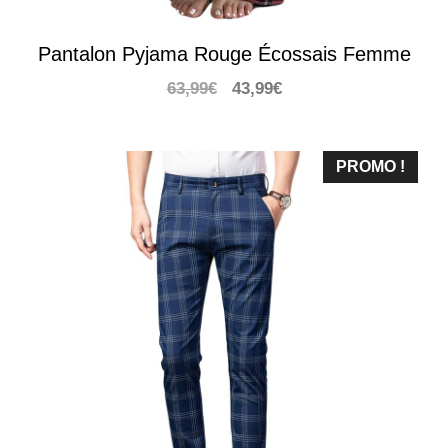
Pantalon Pyjama Rouge Écossais Femme
Le
Le
63,99
€
43,99
€
prix
prix
initial
actuel
était :
est :
PROMO !
63,99€.
43,99€.