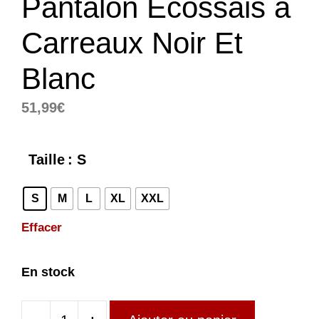
Pantalon Écossais à
Carreaux Noir Et
Blanc
51,99
€
Taille
: S
S
M
L
XL
XXL
Effacer
En stock