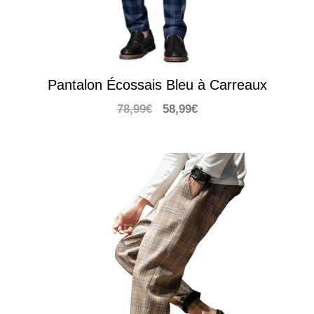
Pantalon Écossais Bleu à Carreaux
Le
Le
78,99
€
58,99
€
prix
prix
initial
actuel
était :
est :
78,99€.
58,99€.