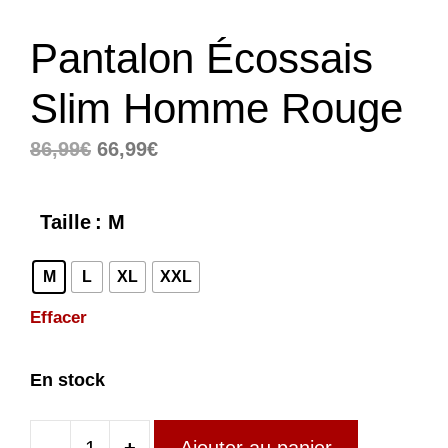
Pantalon Écossais
Slim Homme Rouge
Le
Le
86,99
€
66,99
€
prix
prix
initial
actuel
Taille
: M
était :
est :
86,99€.
66,99€.
M
L
XL
XXL
Effacer
En stock