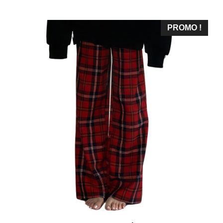
prix
prix
initial
actuel
était :
est :
PROMO !
78,99€.
58,99€.