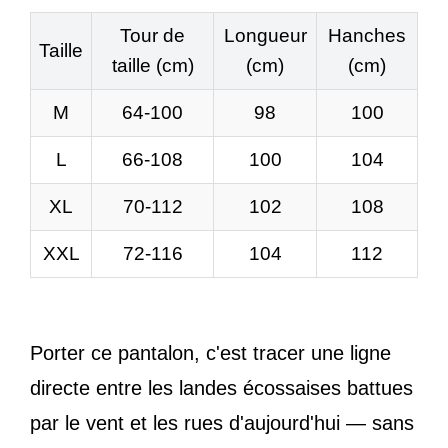
Tour de
Longueur
Hanches
Taille
taille (cm)
(cm)
(cm)
M
64-100
98
100
L
66-108
100
104
XL
70-112
102
108
XXL
72-116
104
112
Porter ce pantalon, c'est tracer une ligne
directe entre les landes écossaises battues
par le vent et les rues d'aujourd'hui — sans