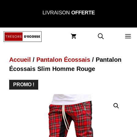
Aller
LIVRAISON
OFFERTE
au
contenu
M
Accueil
/
Pantalon Écossais
/ Pantalon
Écossais Slim Homme Rouge
PROMO !