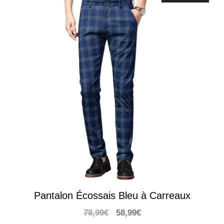
Pantalon Écossais Bleu à Carreaux
Le
Le
78,99
€
58,99
€