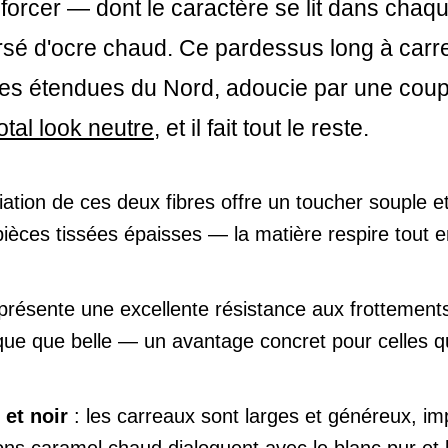
 forcer — dont le caractère se lit dans chaq
ersé d'ocre chaud. Ce pardessus long à carr
andes étendues du Nord, adoucie par une co
otal look neutre
, et il fait tout le reste.
iation de ces deux fibres offre un toucher souple et
pièces tissées épaisses — la matière respire tout 
u présente une excellente résistance aux frottemen
tique que belle — un avantage concret pour celles 
 et noir
: les carreaux sont larges et généreux, im
ns caramel chaud dialoguent avec le blanc pur et 