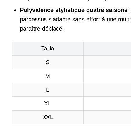
Polyvalence stylistique quatre saisons
:
pardessus s'adapte sans effort à une mult
paraître déplacé.
Taille
S
M
L
XL
XXL