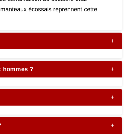
s manteaux écossais reprennent cette
+
+
ux hommes ?
+
+
?