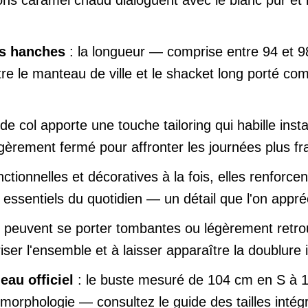
es hanches
: la longueur — comprise entre 94 et 98
e le manteau de ville et le shacket long porté c
 de col apporte une touche tailoring qui habille ins
égèrement fermé pour affronter les journées plus fr
nctionnelles et décoratives à la fois, elles renforc
 essentiels du quotidien — un détail que l'on appré
 peuvent se porter tombantes ou légèrement retr
uriser l'ensemble et à laisser apparaître la doublure
au officiel
: le buste mesuré de 104 cm en S à 1
morphologie — consultez le guide des tailles intég