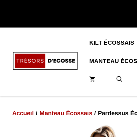
Aller
au
contenu
KILT ÉCOSSAIS
MANTEAU ÉCOS
Accueil
/
Manteau Écossais
/ Pardessus Éc