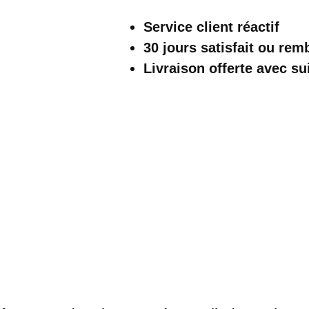
Écossais
Service client réactif
Long
30 jours satisfait ou re
Col
Livraison offerte
avec su
Rabattu
Marron
Et
Blanc