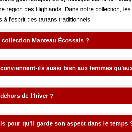
ne région des Highlands. Dans notre collection, le
à l'esprit des tartans traditionnels.
a collection Manteau Écossais ?
n conviennent-ils aussi bien aux femmes qu'a
dehors de l'hiver ?
s pour qu'il garde son aspect dans le temps 