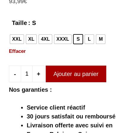
93,99
€
Taille
: S
XXL
XL
4XL
XXXL
S
L
M
Effacer
-
+
Ajouter au panier
quantité
de
Nos garanties :
Robe
Écossaise
Service client réactif
À
30 jours satisfait ou remboursé
Carreaux
Livraison offerte
avec suivi en
Années